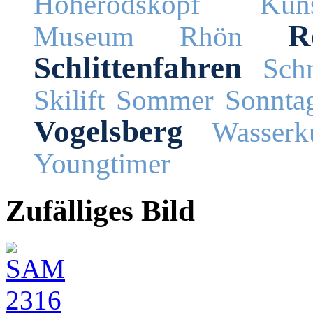
Hoherodskopf
Küns
R
Museum
Rhön
Schlittenfahren
Schn
Skilift
Sommer
Sonnta
Vogelsberg
Wasserk
Youngtimer
Zufälliges Bild