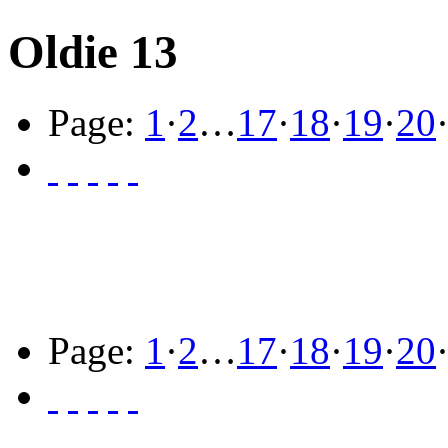
Oldie 13
Page:
1
·
2
…
17
·
18
·
19
·
20
Page:
1
·
2
…
17
·
18
·
19
·
20