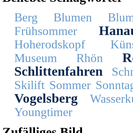
Berg
Blumen
Blum
Hana
Frühsommer
Hoherodskopf
Küns
R
Museum
Rhön
Schlittenfahren
Schn
Skilift
Sommer
Sonnta
Vogelsberg
Wasserk
Youngtimer
Zufälliges Bild