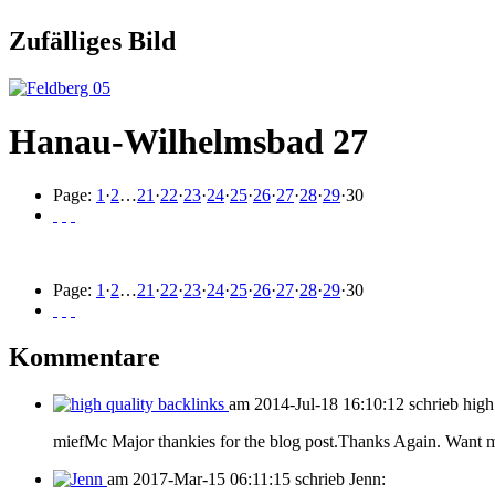
Zufälliges Bild
Hanau-Wilhelmsbad 27
Page:
1
·
2
…
21
·
22
·
23
·
24
·
25
·
26
·
27
·
28
·
29
·
30
Page:
1
·
2
…
21
·
22
·
23
·
24
·
25
·
26
·
27
·
28
·
29
·
30
Kommentare
am 2014-Jul-18 16:10:12 schrieb high 
miefMc Major thankies for the blog post.Thanks Again. Want 
am 2017-Mar-15 06:11:15 schrieb Jenn: