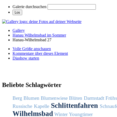
Galerie durchsuchen
Gallery
Hanau Wilhelmsbad im Sommer
Hanau-Wilhelmsbad 27
Volle Größe anschauen
Kommentare über dieses Element
Diashow starten
Beliebte Schlagwörter
Berg
Blumen
Blumenwiese
Blüten
Darmstadt
Früh
Schlittenfahren
Russische Kapelle
Schnaufe
Wilhelmsbad
Winter
Youngtimer