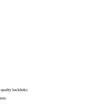
quality backlinks:
more.