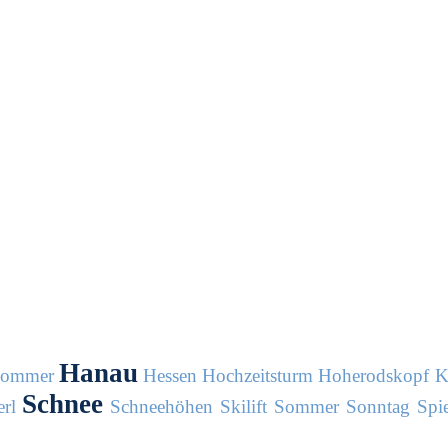
Hanau
sommer
Hessen
Hochzeitsturm
Hoherodskopf
K
Schnee
rl
Schneehöhen
Skilift
Sommer
Sonntag
Spie