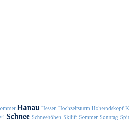
Hanau
sommer
Hessen
Hochzeitsturm
Hoherodskopf
K
Schnee
rl
Schneehöhen
Skilift
Sommer
Sonntag
Spie