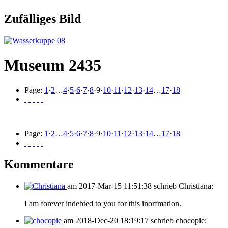
Zufälliges Bild
Museum 2435
Page:
1
·
2
…
4
·
5
·
6
·
7
·
8
·
9
·
10
·
11
·
12
·
13
·
14
…
17
·
18
Page:
1
·
2
…
4
·
5
·
6
·
7
·
8
·
9
·
10
·
11
·
12
·
13
·
14
…
17
·
18
Kommentare
am 2017-Mar-15 11:51:38 schrieb Christiana:
I am forever indebted to you for this inorfmation.
am 2018-Dec-20 18:19:17 schrieb chocopie: